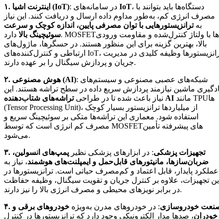
، دستگاه‌ها باید بتوانند با
IoT
: در سامانه‌های
۱. اینترنت اشیا (IoT)
مصرف انرژی کم، به‌طور مداوم داده ارسال و دریافت کنند. این نیاز
به
ترانزیستورهایی با توان مصرفی پایین، اندازه کوچک و سرعت
سوئیچینگ بالا
دارد. MOSFETها با ولتاژ کنترل‌شده و مقاومت ورودی
بالا، بهترین گزینه برای این منظور هستند. در حسگرها، ماژول‌های
ارتباطی و کنترل‌کننده‌های IoT، ترانزیستورها وظیفه کلیدی در مدیریت
جریان و پردازش سیگنال را بر عهده دارند.
: شبکه‌های عصبی مصنوعی و سیستم‌های
۲. هوش مصنوعی (AI)
ادگیری ماشین نیازمند پردازش سریع داده در سطح تراشه هستند. این
مانند TPUها
تراشه‌های شتاب‌دهنده AI
نیاز باعث شده تا در طراحی
(Tensor Processing Unit)، از میلیاردها ترانزیستور بسیار کوچک
استفاده شود. معماری این تراشه‌ها متکی بر سوئیچینگ سریع و
مصرف کم انرژی است که توسط MOSFETهای پیشرفته تأمین
می‌شود.
۳. تجهیزات پزشکی
: در ابزارهای پزشکی نظیر
پمپ‌های انسولین،
ضربان‌سازها، مانیتورهای قابل‌حمل و ایمپلنت‌های هوشمند
، نیاز به
عملکرد پایدار، قابل اعتماد و کم‌مصرف حیاتی است. ترانزیستورها در
ین تجهیزات، علاوه بر کنترل جریان و تقویت سیگنال، وظیفه حفاظت
در برابر نویزهای محیطی و مصرف انرژی بالا را نیز دارند.
. صنعت خودروسازی
: در خودروهای مدرن به‌ویژه
خودروهای برقی و
خودران
، صدها مدار الکترونیکی وجود دارد که ترانزیستورها در کنترل