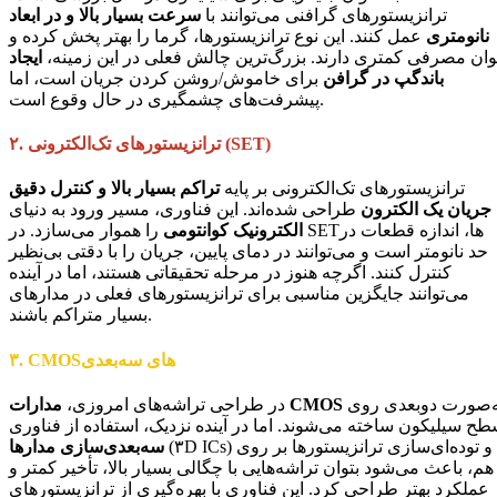
ترانزیستورهای گرافنی می‌توانند با
سرعت بسیار بالا و در ابعاد
نانومتری
عمل کنند. این نوع ترانزیستورها، گرما را بهتر پخش کرده و
وان مصرفی کمتری دارند. بزرگ‌ترین چالش فعلی در این زمینه،
ایجاد
باندگپ در گرافن
برای خاموش/روشن کردن جریان است، اما
پیشرفت‌های چشمگیری در حال وقوع است.
۲. ترانزیستورهای تک‌الکترونی (SET)
ترانزیستورهای تک‌الکترونی بر پایه
تراکم بسیار بالا و کنترل دقیق
جریان یک الکترون
طراحی شده‌اند. این فناوری، مسیر ورود به دنیای
الکترونیک کوانتومی
را هموار می‌سازد. در SETها، اندازه قطعات در
حد نانومتر است و می‌توانند در دمای پایین، جریان را با دقتی بی‌نظیر
کنترل کنند. اگرچه هنوز در مرحله تحقیقاتی هستند، اما در آینده
می‌توانند جایگزین مناسبی برای ترانزیستورهای فعلی در مدارهای
بسیار متراکم باشند.
۳. CMOSهای سه‌بعدی
به‌صورت دو‌بعدی روی
مدارات CMOS
در طراحی تراشه‌های امروزی،
ح سیلیکون ساخته می‌شوند. اما در آینده نزدیک، استفاده از فناوری
(۳D ICs) و توده‌ای‌سازی ترانزیستورها بر روی
سه‌بعدی‌سازی مدارها
هم، باعث می‌شود بتوان تراشه‌هایی با چگالی بسیار بالا، تأخیر کمتر و
عملکرد بهتر طراحی کرد. این فناوری با بهره‌گیری از ترانزیستورهای