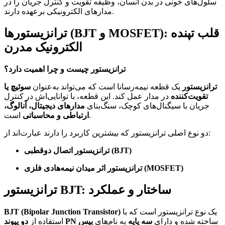
سلول‌های خونی در بدن انسان، وظیفه تقویت و کنترل جریان را در
مدارهای الکترونیکی برعهده دارند.
ترانزیستورها (BJT و MOSFET): قلب تپنده
الکترونیک مدرن
ترانزیستور چیست و چرا اهمیت دارد؟
ترانزیستور
یک قطعه نیمه‌رسانا است که می‌تواند به‌عنوان
سوئیچ یا
تقویت‌کننده
در مدار عمل کند. این قطعه، با توانایی‌اش در کنترل
جریان با سیگنال‌های کوچک، سنگ‌بنای
مدارهای دیجیتال، آنالوگ،
است.
ارتباطی و محاسباتی
دو نوع اصلی ترانزیستور که بیشترین کاربرد را دارند عبارت‌اند از:
ترانزیستور اتصال دوقطبی (BJT)
ترانزیستور اثر میدان نیمه‌هادی فلزی (MOSFET)
ترانزیستور BJT: ساختار و عملکرد
یک نوع ترانزیستور است که با
BJT (Bipolar Junction Transistor)
ساخته شده و دارای
سه پایه
به نام‌های
بیس
دو پیوند PN
استفاده از