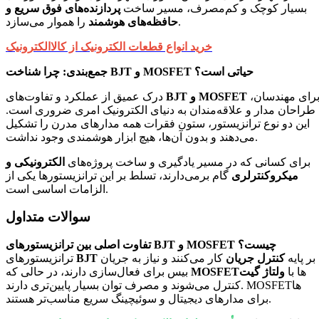
بسیار کوچک و کم‌مصرف، مسیر ساخت
پردازنده‌های فوق سریع و
را هموار می‌سازد.
حافظه‌های هوشمند
خرید انواع قطعات الکترونیک از کالاالکترونیک
جمع‌بندی: چرا شناخت BJT و MOSFET حیاتی است؟
برای مهندسان،
BJT و MOSFET
درک عمیق از عملکرد و تفاوت‌های
طراحان مدار و علاقه‌مندان به دنیای الکترونیک امری ضروری است.
این دو نوع ترانزیستور، ستون فقرات همه مدارهای مدرن را تشکیل
می‌دهند و بدون آن‌ها، هیچ ابزار هوشمندی وجود نداشت.
برای کسانی که در مسیر یادگیری و ساخت پروژه‌های
الکترونیکی و
میکروکنترلری
گام برمی‌دارند، تسلط بر این ترانزیستورها یکی از
الزامات اساسی است.
سوالات متداول
تفاوت اصلی بین ترانزیستورهای BJT و MOSFET چیست؟
بر پایه
کنترل جریان
کار می‌کنند و نیاز به جریان
BJT
ترانزیستورهای
ها با
ولتاژ گیت
MOSFET
بیس برای فعال‌سازی دارند، در حالی که
کنترل می‌شوند و مصرف توان بسیار پایین‌تری دارند. MOSFETها
برای مدارهای دیجیتال و سوئیچینگ سریع مناسب‌تر هستند.