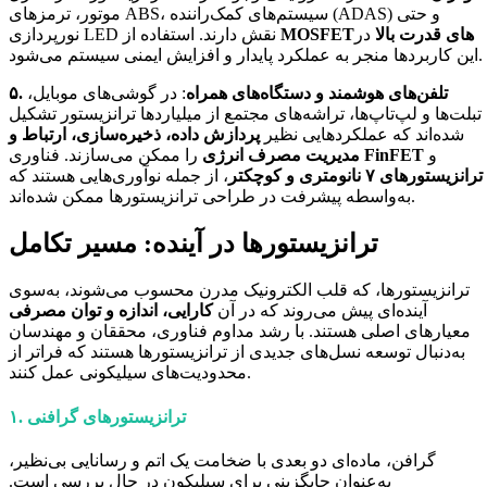
موتور، ترمزهای ABS، سیستم‌های کمک‌راننده (ADAS) و حتی
MOSFETهای قدرت بالا
در
نورپردازی LED نقش دارند. استفاده از
این کاربردها منجر به عملکرد پایدار و افزایش ایمنی سیستم می‌شود.
۵. تلفن‌های هوشمند و دستگاه‌های همراه
: در گوشی‌های موبایل،
تبلت‌ها و لپ‌تاپ‌ها، تراشه‌های مجتمع از میلیاردها ترانزیستور تشکیل
شده‌اند که عملکردهایی نظیر
پردازش داده، ذخیره‌سازی، ارتباط و
و
FinFET
را ممکن می‌سازند. فناوری
مدیریت مصرف انرژی
ترانزیستورهای ۷ نانومتری و کوچکتر
، از جمله نوآوری‌هایی هستند که
به‌واسطه پیشرفت در طراحی ترانزیستورها ممکن شده‌اند.
ترانزیستورها در آینده: مسیر تکامل
ترانزیستورها، که قلب الکترونیک مدرن محسوب می‌شوند، به‌سوی
آینده‌ای پیش می‌روند که در آن
کارایی، اندازه و توان مصرفی
معیارهای اصلی هستند. با رشد مداوم فناوری، محققان و مهندسان
به‌دنبال توسعه نسل‌های جدیدی از ترانزیستورها هستند که فراتر از
محدودیت‌های سیلیکونی عمل کنند.
۱. ترانزیستورهای گرافنی
گرافن، ماده‌ای دو بعدی با ضخامت یک اتم و رسانایی بی‌نظیر،
به‌عنوان جایگزینی برای سیلیکون در حال بررسی است.