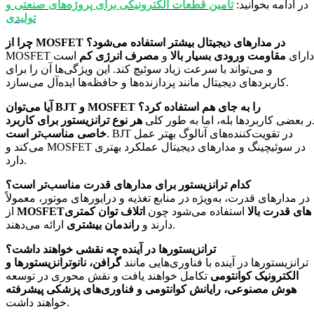
در ادامه بخوانید:
تأمین قطعات الکترونیکی برای پروژه‌های صنعتی و
تولیدی
چرا از MOSFET در مدارهای دیجیتال بیشتر استفاده می‌شود؟
MOSFET دارای
مقاومت ورودی بسیار بالا
و
مصرف انرژی کم
است
و می‌تواند با سرعت زیاد سوئیچ کند. این ویژگی‌ها آن را برای
کاربردهای دیجیتال مانند پردازنده‌ها و حافظه‌ها ایده‌آل می‌سازد.
آیا می‌توان BJT و MOSFET را به جای هم استفاده کرد؟
ر بعضی کاربردها بله، اما به طور کلی
هر نوع ترانزیستور برای کاربرد
. BJT در تقویت‌کننده‌های آنالوگ بهتر عمل
خاصی مناسب‌تر است
می‌کند و MOSFET در سوئیچینگ و مدارهای دیجیتال عملکرد بهتری
دارد.
کدام ترانزیستور برای مدارهای قدرت مناسب‌تر است؟
در مدارهای قدرت، به‌ویژه در منابع تغذیه و درایورهای موتور، معمولاً
MOSFETهای قدرت بالا
استفاده می‌شود چون
اتلاف توان کمتری
از
ارائه می‌دهند.
دارند و
راندمان بیشتری
ترانزیستورها در آینده چه نقشی خواهند داشت؟
ترانزیستورها در آینده با فناوری‌هایی مانند
گرافن، نانوترانزیستورها و
الکترونیک کوانتومی
تکامل خواهند یافت و نقش محوری در توسعه
هوش مصنوعی، رایانش کوانتومی و فناوری‌های پزشکی پیشرفته
خواهند داشت.