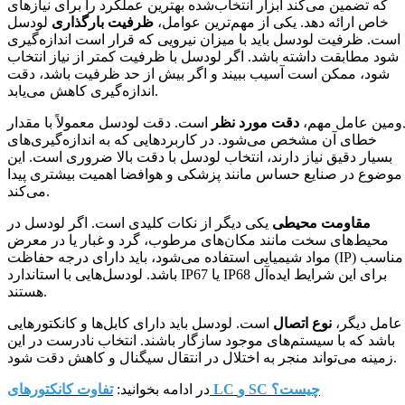
که تضمین می‌کند ابزار انتخاب‌شده بهترین عملکرد را برای نیازهای
خاص ارائه دهد. یکی از مهم‌ترین عوامل،
ظرفیت بارگذاری
لودسل
است. ظرفیت لودسل باید با میزان نیرویی که قرار است اندازه‌گیری
شود مطابقت داشته باشد. اگر لودسل با ظرفیت کمتر از نیاز انتخاب
شود، ممکن است آسیب ببیند و اگر بیش از حد ظرفیت باشد، دقت
اندازه‌گیری کاهش می‌یابد.
ومین عامل مهم،
دقت مورد نظر
است. دقت لودسل معمولاً با مقدار
خطای آن مشخص می‌شود. در کاربردهایی که به اندازه‌گیری‌های
بسیار دقیق نیاز دارند، انتخاب لودسل با دقت بالا ضروری است. این
موضوع در صنایع حساس مانند پزشکی و هوافضا اهمیت بیشتری پیدا
می‌کند.
مقاومت محیطی
یکی دیگر از نکات کلیدی است. اگر لودسل در
محیط‌های سخت مانند مکان‌های مرطوب، گرد و غبار یا در معرض
مواد شیمیایی استفاده می‌شود، باید دارای درجه حفاظت (IP) مناسب
باشد. لودسل‌هایی با استاندارد IP67 یا IP68 برای این شرایط ایده‌آل
هستند.
عامل دیگر،
نوع اتصال
است. لودسل باید دارای کابل‌ها و کانکتورهایی
باشد که با سیستم‌های موجود سازگار باشند. انتخاب نادرست در این
زمینه می‌تواند منجر به اختلال در انتقال سیگنال و کاهش دقت شود.
تفاوت کانکتورهای LC و SC چیست؟
در ادامه بخوانید: