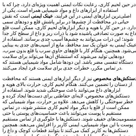
در حین لحیم کاری، رعایت نکات ایمنی اهمیت ویژه‌ای دارد، چرا که با
استفاده از ابزارهای داغ و مواد شیمیایی همراه است. یکی از
اصلی‌ترین ابزارهای ایمنی در این فرآیند،
عینک ایمنی
است که نقش
حیاتی در محافظت از چشم‌ها در برابر پاشش قلع و دودهای سمی
دارد. در حین کار با هویه و دیگر ابزارهای لحیم کاری، ممکن است قلع
اغ به صورت تصادفی پاشیده شود یا ذرات ریز و داغ از سطح کار جدا
شوند؛ این ذرات می‌توانند به چشم‌ها آسیب جدی برسانند. استفاده از
ینک ایمنی به عنوان یک سد محافظ، مانع از آسیب‌های جدی به بینایی
ی‌شود. همچنین، هنگام کار با قلع‌های حاوی سرب یا قلع بدون سرب،
دودهایی تولید می‌شوند که استنشاق آن‌ها می‌تواند برای سلامت
دستگاه تنفسی مضر باشد. این دودها شامل مواد شیمیایی هستند که
در تماس مکرر، خطرات جدی برای سلامت فرد ایجاد می‌کنند.
ستکش‌های مخصوص
نیز از دیگر ابزارهای ایمنی هستند که محافظت
از دستان را تضمین می‌کنند. هنگام لحیم کاری، حرارت بالای هویه و
ابزارهای داغ می‌توانند باعث سوختگی شدید شوند. استفاده از
دستکش‌های مخصوص، لایه‌ای حفاظتی برای دست‌ها ایجاد کرده و
خطر سوختگی را کاهش می‌دهد. علاوه بر حرارت، مواد شیمیایی که
ممکن است از قلع یا دیگر مواد لحیم کاری منتشر شوند، در تماس
مستقیم با پوست می‌توانند باعث حساسیت‌های پوستی یا حتی
سمومیت‌های خفیف شوند. دستکش‌ها با جلوگیری از تماس مستقیم
پوست با این مواد شیمیایی، ایمنی کاربر را افزایش می‌دهند. همچنین
دستکش‌ها به کاربر کمک می‌کنند تا بتوانند قطعات کوچک و داغ را