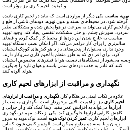
دون خطر سوختگی و با اطمینان بیشتر نگه دارند، که این امر در دقت
و کیفیت لحیم کاری نیز مؤثر است.
تهویه مناسب
یکی دیگر از مواردی است که نباید در لحیم کاری نادیده
گرفته شود. در محیط‌های بسته و بدون تهویه، دودهای ناشی از قلع و
اد لحیم کاری می‌تواند به سرعت در هوا پخش شده و مشکلاتی نظیر
سردرد، سوزش چشم، و حتی مشکلات تنفسی ایجاد کند. وجود تهویه
مناسب به خارج شدن این دودها از محیط کار کمک کرده و فضای
سالم‌تری را برای کار فراهم می‌کند. اگر امکان نصب دستگاه تهویه
وجود ندارد، می‌توان از پنجره‌های باز یا هواکش‌های کوچک استفاده
کرد. برای افرادی که به طور منظم با لحیم کاری سروکار دارند،
صیه می‌شود از دستگاه‌های تصفیه هوا با فیلترهای مخصوص استفاده
کنند که قادر به جذب دودهای سمی باشند و هوای تازه را جایگزین
هوای آلوده کنند.
نگهداری و مراقبت از ابزارهای لحیم کاری
علاوه بر نکات ایمنی در هنگام کار،
نگهداری و مراقبت از ابزارهای
لحیم کاری
نیز از اهمیت بالایی برخوردار است. نگهداری مناسب از
ابزارها می‌تواند به افزایش عمر مفید آن‌ها کمک کند و از خرابی و
کاهش کارایی ابزارها جلوگیری کند. یکی از نکات مهم در نگهداری
ابزارهای لحیم کاری،
تمیز کردن نوک هویه
است. نوک هویه به مرور
زمان و با استفاده مداوم ممکن است آلوده و کثیف شود، که این
آلودگی می‌تواند باعث کاهش کیفیت لحیم کاری و مشکلات در انتقال