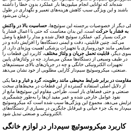
شده‌اند که توانایی انجام میلیون‌ها بار عملکرد بدون خطا را داشته
باشند و این ویژگی سبب کاهش هزینه‌های تعمیر و نگهداری در طول
زمان می‌شود.
ی دیگر از خصوصیات برجسته این سوئیچ‌ها،
حساسیت بالا در واکنش
به فشار یا حرکت
است. این بدان معناست که حتی با اعمال فشار یا
حرکت بسیار کم، عملکرد سوئیچ فعال شده و مدار را قطع یا وصل
می‌کند. چنین قابلیتی، دقت و ایمنی دستگاه‌ها را افزایش داده و در
صنایعی مانند خودروسازی یا تجهیزات پزشکی اهمیت ویژه‌ای دارد. از
وی دیگر،
قابلیت تحمل جریان و ولتاژ مختلف
، کاربرد این قطعات را
در طیف وسیعی از دستگاه‌ها ممکن می‌سازد. چه در ولتاژهای پایین
تجهیزات الکترونیکی خانگی و چه در جریان‌های بالای سیستم‌های
صنعتی، میکروسوئیچ سیم‌دار کارایی مطلوبی از خود نشان می‌دهد.
قاومت در برابر شرایط محیطی مانند رطوبت، گرد و غبار و دما
یکی
از دلایل اصلی استفاده گسترده از این قطعات در محیط‌های سخت
صنعتی و حتی فضاهای باز است. طراحی مقاوم این سوئیچ‌ها مانع از
نفوذ عوامل خارجی شده و عمر مفید آن‌ها را به‌طور چشمگیری
زایش می‌دهد. مجموع این ویژگی‌ها سبب شده است که میکروسوئیچ
م‌دار به یک جزء حیاتی و غیرقابل جایگزین در بسیاری از دستگاه‌های
الکترونیکی و صنعتی تبدیل شود.
کاربرد میکروسوئیچ سیم‌دار در لوازم خانگی