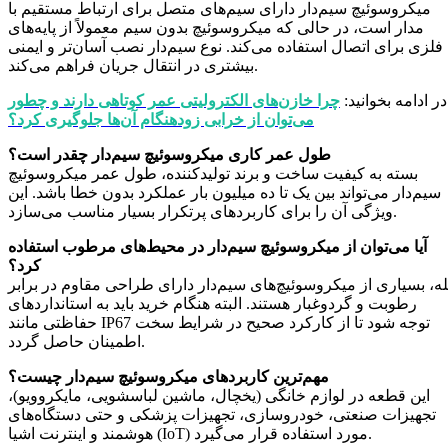
میکروسوئیچ سیم‌دار دارای سیم‌های متصل برای ارتباط مستقیم با
مدار است، در حالی که میکروسوئیچ بدون سیم معمولاً از پایه‌های
فلزی برای اتصال استفاده می‌کند. نوع سیم‌دار نصب آسان‌تر و ایمنی
بیشتری در انتقال جریان فراهم می‌کند.
در ادامه بخوانید:
چرا خازن‌های الکترولیتی عمر کوتاهی دارند و چطور
می‌توان از خرابی زودهنگام آن‌ها جلوگیری کرد؟
طول عمر کاری میکروسوئیچ سیم‌دار چقدر است؟
بسته به کیفیت ساخت و برند تولیدکننده، طول عمر میکروسوئیچ
سیم‌دار می‌تواند بین یک تا ده میلیون بار عملکرد بدون خطا باشد. این
ویژگی آن را برای کاربردهای پرتکرار بسیار مناسب می‌سازد.
آیا می‌توان از میکروسوئیچ سیم‌دار در محیط‌های مرطوب استفاده
کرد؟
له، بسیاری از میکروسوئیچ‌های سیم‌دار دارای طراحی مقاوم در برابر
رطوبت و گردوغبار هستند. البته هنگام خرید باید به استانداردهای
حفاظتی مانند IP67 توجه شود تا از کارکرد صحیح در شرایط سخت
اطمینان حاصل گردد.
مهم‌ترین کاربردهای میکروسوئیچ سیم‌دار چیست؟
این قطعه در لوازم خانگی (یخچال، ماشین لباسشویی، مایکروویو)،
تجهیزات صنعتی، خودروسازی، تجهیزات پزشکی و حتی دستگاه‌های
هوشمند و اینترنت اشیا (IoT) مورد استفاده قرار می‌گیرد.