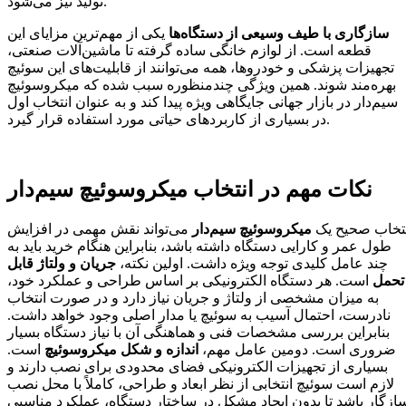
تولید نیز می‌شود.
سازگاری با طیف وسیعی از دستگاه‌ها
یکی از مهم‌ترین مزایای این
قطعه است. از لوازم خانگی ساده گرفته تا ماشین‌آلات صنعتی،
تجهیزات پزشکی و خودروها، همه می‌توانند از قابلیت‌های این سوئیچ
بهره‌مند شوند. همین ویژگی چندمنظوره سبب شده که میکروسوئیچ
سیم‌دار در بازار جهانی جایگاهی ویژه پیدا کند و به عنوان انتخاب اول
در بسیاری از کاربردهای حیاتی مورد استفاده قرار گیرد.
نکات مهم در انتخاب میکروسوئیچ سیم‌دار
نتخاب صحیح یک
میکروسوئیچ سیم‌دار
می‌تواند نقش مهمی در افزایش
طول عمر و کارایی دستگاه داشته باشد، بنابراین هنگام خرید باید به
چند عامل کلیدی توجه ویژه داشت. اولین نکته،
جریان و ولتاژ قابل
تحمل
است. هر دستگاه الکترونیکی بر اساس طراحی و عملکرد خود،
به میزان مشخصی از ولتاژ و جریان نیاز دارد و در صورت انتخاب
نادرست، احتمال آسیب به سوئیچ یا مدار اصلی وجود خواهد داشت.
بنابراین بررسی مشخصات فنی و هماهنگی آن با نیاز دستگاه بسیار
ضروری است. دومین عامل مهم،
اندازه و شکل میکروسوئیچ
است.
بسیاری از تجهیزات الکترونیکی فضای محدودی برای نصب دارند و
لازم است سوئیچ انتخابی از نظر ابعاد و طراحی، کاملاً با محل نصب
ازگار باشد تا بدون ایجاد مشکل در ساختار دستگاه، عملکرد مناسبی