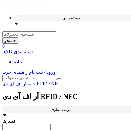
دسته بندی
جستجو
0
دسته بندی کالاها
خانه
ورود / ثبت نام
راهنمای خرید
آر اف آی دی RFID / NFC
خانه
/
آر اف آی دی RFID / NFC
مرتب سازی
فیلترها