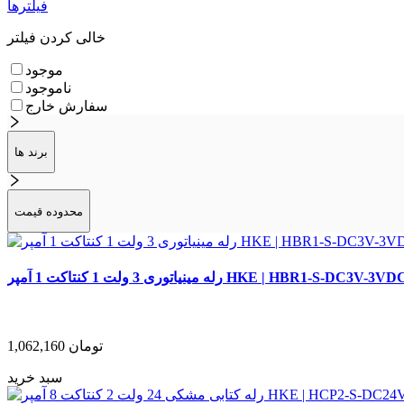
فیلترها
خالی کردن فیلتر
موجود
ناموجود
سفارش خارج
برند ها
محدوده قیمت
ه مینیاتوری 3 ولت 1 کنتاکت 1 آمپر HKE | HBR1-S-DC3V-3VDC
تومان
1,062,160
سبد خرید