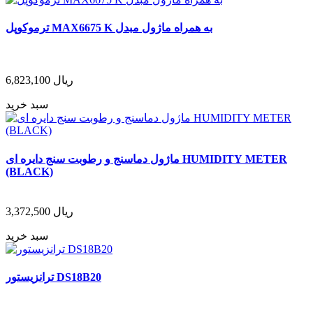
ترموکوپل MAX6675 K به همراه ماژول مبدل
ریال
6,823,100
سبد خرید
ماژول دماسنج و رطوبت سنج دایره ای HUMIDITY METER
(BLACK)
ریال
3,372,500
سبد خرید
ترانزیستور DS18B20