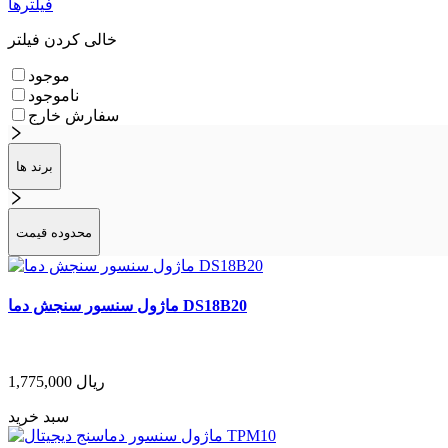
فیلترها
خالی کردن فیلتر
موجود
ناموجود
سفارش خارج
برند ها
محدوده قیمت
ماژول سنسور سنجش دما DS18B20
ریال
1,775,000
سبد خرید