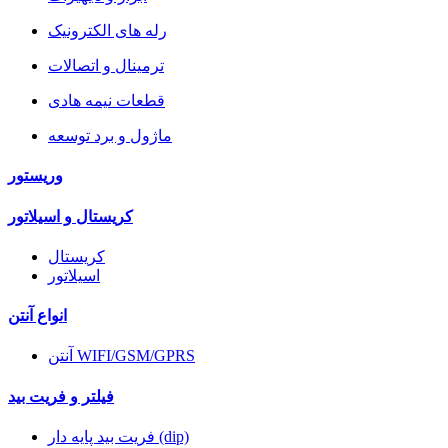
رله های الکترونیک
ترمینال و اتصالات
قطعات نیمه هادی
ماژول و برد توسعه
وریستور
کریستال و اسیلاتور
کریستال
اسیلاتور
انواع آنتن
آنتن WIFI/GSM/GPRS
فیلتر و فریت بید
فریت بید پایه دار (dip)