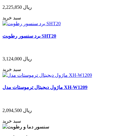
ریال
2,225,850
سبد خرید
برد سنسور رطوبت SHT20
ریال
3,124,000
سبد خرید
ماژول دیجیتال ترموستات مدل XH-W1209
ریال
2,094,500
سبد خرید