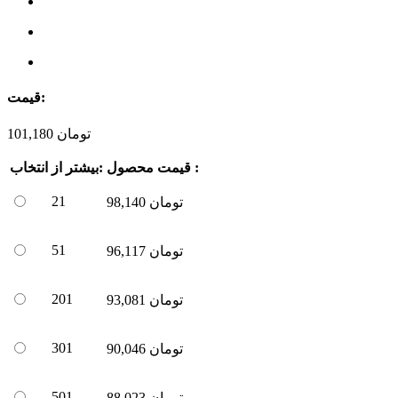
قیمت:
تومان
101,180
قیمت محصول :
بیشتر از:
انتخاب
21
تومان
98,140
51
تومان
96,117
201
تومان
93,081
301
تومان
90,046
501
تومان
88,023