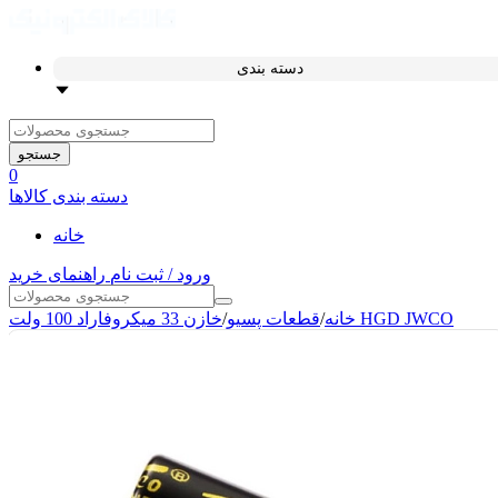
دسته بندی
جستجو
0
دسته بندی کالاها
خانه
ورود / ثبت نام
راهنمای خرید
خازن 33 میکروفاراد 100 ولت HGD JWCO
خانه
/
قطعات پسیو
/