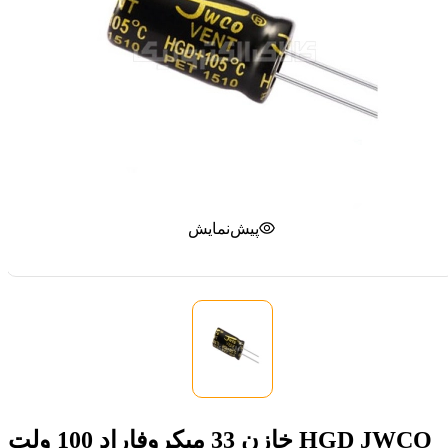
پیش‌نمایش
خازن 33 میکروفاراد 100 ولت HGD JWCO