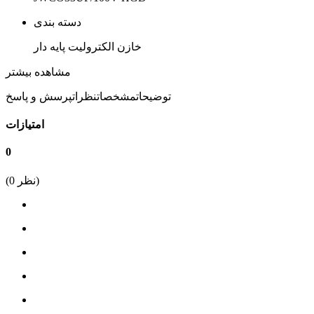
دسته بندی
خازن الکترولیت پایه دار
ولتاژ خازن
مشاهده بیشتر
100 ولت
توضیحات
مشخصات
نظرات
پرسش و پاسخ
ظرفیت خازن
امتیازات
33میکروفاراد
0
نوع نصب
نظر)
0
(
DIP
برند
JWCO
رنج ظرفیت خازن
1 میکروفاراد الی 99 میکروفاراد