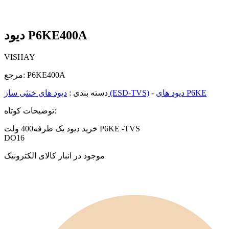
دیود P6KE400A
VISHAY
P6KE400A
مرجع:
دیود های P6KE
-
دیود های خنثی ساز (ESD-TVS)
دسته بندی :
توضیحات کوتاه:
خرید دیود یک طرفه400 ولت P6KE -TVS
DO16
موجود در انبار کالای الکترونیک