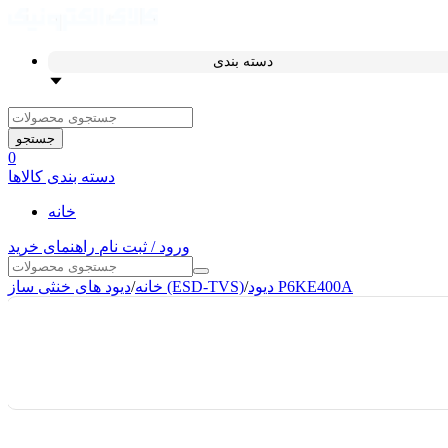
دسته بندی
جستجو
0
دسته بندی کالاها
خانه
ورود / ثبت نام
راهنمای خرید
دیود P6KE400A
/
دیود های خنثی ساز (ESD-TVS)
خانه
/