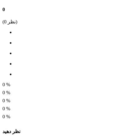
3 آمپر
0
تعداد کنتاکت
نظر)
0
(
1 کنتاکت
تعداد پایه
6 پایه
شکل پایه
سوزنی
وزن کالا
0
%
3.5 گرم
0
%
0
%
جنس کنتاکت
0
%
آلیاژ نقره
0
%
حداکثر ولتاژ DC
نظر دهید
60V