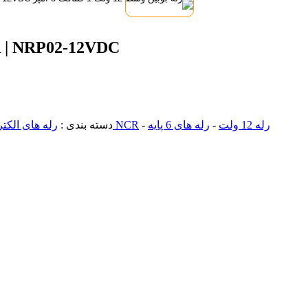
رله بوبین وسط 12 ولت 1 کنتاکت 3 آمپر 2VDC
رله 12 ولت
-
رله های 6 پایه
-
رله های NCR
دسته بندی :
رله های الکت