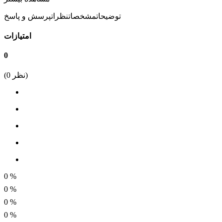
2در 14 میلی متر
توضیحات
مشخصات
نظرات
پرسش و پاسخ
امتیازات
0
نظر)
0
(
0
%
0
%
0
%
0
%