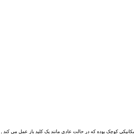
لی متر , رید رله یک سوئیچ مکانیکی کوچک بوده که در حالت عادی مانند یک کلید باز 