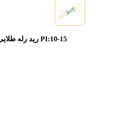
رید رله طلایی روسی 14*2 میلی متر(رید سوئیچ شیشه ای) PI:10-15