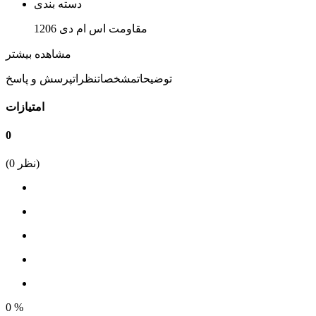
دسته بندی
مقاومت اس ام دی 1206
پکیج
مشاهده بیشتر
1206
توضیحات
مشخصات
نظرات
پرسش و پاسخ
نوع نصب
امتیازات
SMD
0
مقدار مقاومت
نظر)
0
(
10 اهم
بازه مقاومت
0 اهم الی 10 اهم
درصد خطا
5%
ابعاد
0
%