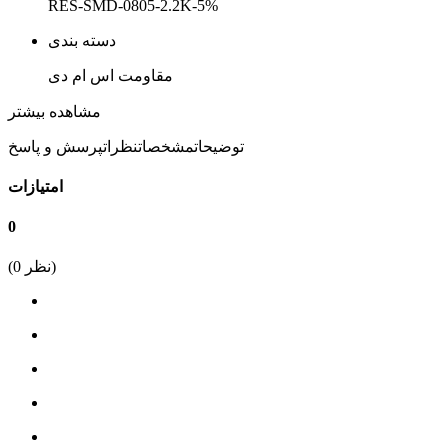
RES-SMD-0805-2.2K-5%
دسته بندی
مقاومت اس ام دی
پکیج
مشاهده بیشتر
0805
توضیحات
مشخصات
نظرات
پرسش و پاسخ
نوع نصب
امتیازات
SMD
0
مقدار مقاومت
نظر)
0
(
2.2 کیلو اهم
بازه مقاومت
1 کیلو اهم الی 10 کیلو اهم
درصد خطا
5%