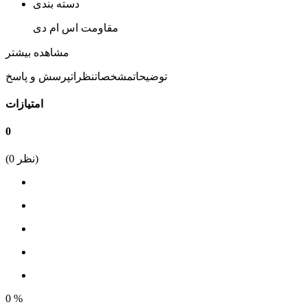
دسته بندی
مقاومت اس ام دی
پکیج
مشاهده بیشتر
0805
توضیحات
مشخصات
نظرات
پرسش و پاسخ
نوع نصب
امتیازات
SMD
0
مقدار مقاومت
نظر)
0
(
270 کیلو اهم
بازه مقاومت
101 کیلو اهم الی 900 کیلو اهم
درصد خطا
5%
ابعاد
0
%