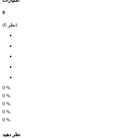
امتیازات
SMD
0
مقدار مقاومت
نظر)
0
(
560 اهم
بازه مقاومت
301 اهم الی 900 اهم
درصد خطا
1%
ابعاد
0
%
1.25 * 2 میلیمتر
0
%
0
%
توان
0
%
0.125 وات
0
%
نظر دهید