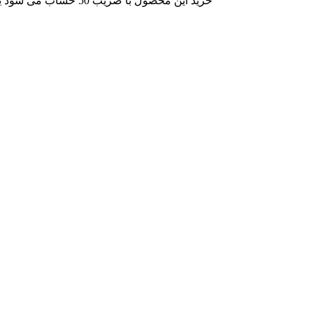
خرید این محصول با ضریب
50
حساب می شود یعن