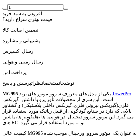
افزودن به سبد خرید
قیمت بهتری سراغ دارید؟
تضمین اصالت کالا
پشتیبانی و مشاوره
ارسال اکسپرس
ارسال زمینی و هوایی
پرداخت امن
توضیحات
مشخصات
نظرات
پرسش و پاسخ
TowerPro
یکی از مدل های معروف سروو موتور های برند
MG995
است . این سری از محصولات تاور پرو با داشتن گیربکس
فلزی(گیربکس بیرونی فلزی،گیربکس داخلی پلاستیکی) و گشتاور
بالایی که دارد در صنایع گوناگونی از قبیل رباتیک مورد استفاده قرار
می گیرد. این موتور سروو دیجیتال در هواپیما ها ،هلیکوپتر ها،ماشین
های RC و ... مورد استفاده قرار می گیرد.
کیفیت عالی MG995 به عنوان یک موتور سروو اورجینال موجب شده