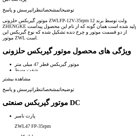
توضیحات
مشخصات
نظرات
پرسش و پاسخ
موتور گیربکس حلزونی ZWLFP-12V-35rpm 12 ولت توسط برند
ZHENGKE تولید شده است همان گونه که از نام این محصول پیداست
از دو قسمت موتور و چرخ دنده تشکیل شده که نوع گیربکس این
موتور ZWL است.
ویژگی های محصول موتور گیربکس حلزونی
موتور گیربکس قطر 47 میلی متر
شفت وسط
12 ولت
مشاهده بیشتر
35 دور
مدل: ZWL 47 FP
توضیحات
مشخصات
نظرات
پرسش و پاسخ
قابل سفارش 6VDC~24VDC ولتاژ در صورت نیاز است.
نسبت چرخ دنده: 1/180,1/330
موتور گیربکس صنعتی DC
توان خروجی: 2W
شفت مختلف المرکز(Eccentric shaft)
پارت نامبر
ZWL47 FP-35rpm