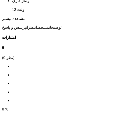
ولتاژ کاری
12 ولت
سرعت اسمی
مشاهده بیشتر
35
توضیحات
مشخصات
نظرات
پرسش و پاسخ
گشتاور kg.cm
امتیازات
2
0
جریان مصرفی
نظر)
0
(
0.25A
قطر موتور
24.4 میلی متر
طول شفت
10 میلی متر
توان نامی
0
%