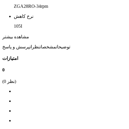
ZGA28RO-34rpm
نرخ کاهش
105I
ولتاژ کاری
مشاهده بیشتر
12 ولت
توضیحات
مشخصات
نظرات
پرسش و پاسخ
سرعت واقعی
امتیازات
27
0
سرعت اسمی
نظر)
0
(
34
گشتاور kg.cm
6
جریان مصرفی
0.148A