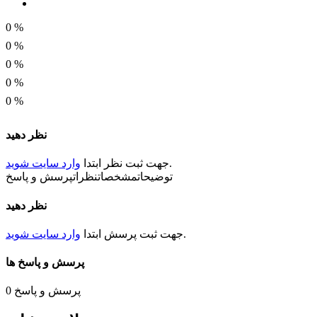
طول گیربکس
0
%
24.5
0
%
0
%
قطر موتور
0
%
28 میلی متر
0
%
طول شفت
نظر دهید
12 میلی متر
.
جهت ثبت
نظر
ابتدا
وارد سایت شوید
قطر شفت
توضیحات
مشخصات
نظرات
پرسش و پاسخ
3.5میلی متر
نظر دهید
جهت چرخش
.
جهت ثبت
پرسش
ابتدا
وارد سایت شوید
CW/CCW
پرسش و پاسخ ها
نوع فلنچ
دایره ای
پرسش و پاسخ
0
شرایط کاری