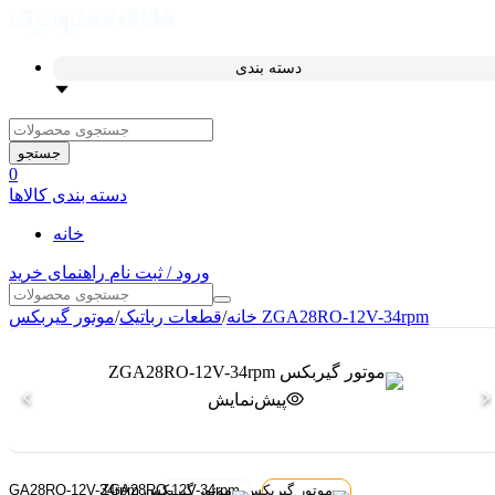
دسته بندی
جستجو
0
دسته بندی کالاها
خانه
ورود / ثبت نام
راهنمای خرید
موتور گیربکس ZGA28RO-12V-34rpm
خانه
/
قطعات رباتیک
/
پیش‌نمایش