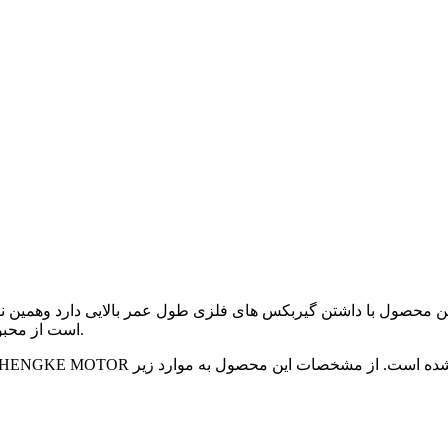
است از محبوبیت بالایی در میان خریداران موتور های چرخ دنده دار برخوردار باشد.