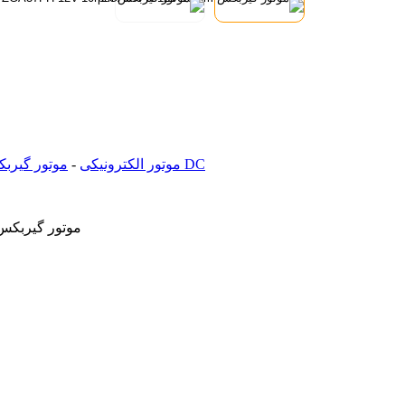
موتور گیربکس صنعتی DC
موتور الکترونیکی
-
موتور گیربکس دار 12 ولت- 10 دور بر دقیقه- گشتاور 15.78 