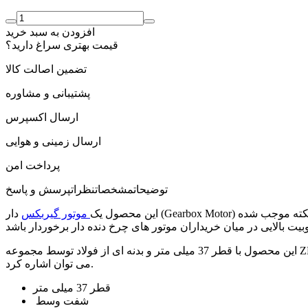
افزودن به سبد خرید
قیمت بهتری سراغ دارید؟
تضمین اصالت کالا
پشتیبانی و مشاوره
ارسال اکسپرس
ارسال زمینی و هوایی
پرداخت امن
توضیحات
مشخصات
نظرات
پرسش و پاسخ
این محصول یک
موتور گیربکس
دار (Gearbox Motor) با ولتاژ 12 ولت است که برای کاربرد های صنعتی تولید شده است. این محصول با داشتن گیربکس های فلزی طول عمر بالایی دارد وهمین نکته موجب شده
این محصول با قطر 37 میلی متر و بدنه ای از فولاد توسط مجموعه ZHENGKE MOTOR که یکی از برترین تولید کنندگان انواع موتور های الکتریکی است تولید شده است. از مشخصات این محصول به موارد زیر
می توان اشاره کرد.
قطر 37 میلی متر
شفت وسط