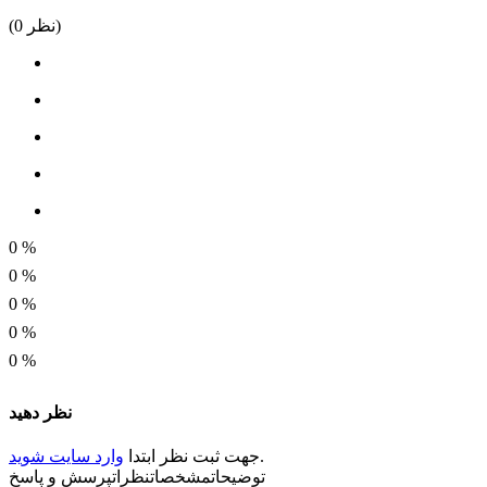
سرعت اسمی
نظر)
0
(
10
گشتاور kg.cm
15.78
جریان مصرفی
0.539A
طول گیربکس
0
%
32.5
0
%
0
%
قطر موتور
0
%
37 میلی متر
0
%
طول شفت
نظر دهید
15میلی متر
.
جهت ثبت
نظر
ابتدا
وارد سایت شوید
قطر شفت
توضیحات
مشخصات
نظرات
پرسش و پاسخ