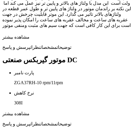
ولت است این مدل با ولتاژ های بالاتر و پایین تر نیز عمل می کند اما
این نکته بر راندمان موتور در ولتاژ های پایین تر و طول عمر قطعه در
ولتاژهای بالاتر تاثیر می گذارد. این موتر قابلیت چرخش در جهت
عقربه های ساعت و مخالف عقربه های ساعت را امکان پذیر نموده
است برای این کار کافی است که جهت سیم های مثبت ومنفی موتور
در تغییر دهید.
مشاهده بیشتر
از مشخصات فنی سری ZGA37 می توان به موارد زیر اشاره کرد
توضیحات
مشخصات
نظرات
پرسش و پاسخ
قطر موتور :37 میلی متر
طول شفت :15 میلی متر
موتور گیربکس صنعتی DC
قطر شفت : 6 میلی متر
حداکثر گشتاور این سری : 6 کیلوگرم
پارت نامبر
گشتاور پایه : 1 کیلوگرم
دورموتور : 10 تا 500 دور
ZGA37RH-10 rpm/11rpm
این محصول یک motor با سرعت 10 دور در دقیقه از سری ZGA37RH
نرخ کاهش
است که از ترکیب یک چرخ دنده (گیربکس) و یک موتور الکتریکی
ساخته شده است. جنس چرخ دنده های این محصول فلزی است که
308I
نسبت به برند های
ZHENGKE
موجب افزایش طول عمر موتور های
دیگر شده است. این دسته از محصولات به عنوان موتور های قدرتی
ولتاژ کاری
مشاهده بیشتر
دربازار مشهور هستند.
12 ولت
توضیحات
مشخصات
نظرات
پرسش و پاسخ