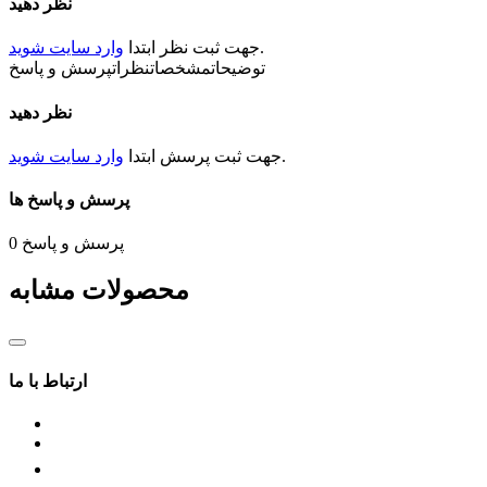
نظر دهید
15 میلی متر
.
جهت ثبت
نظر
ابتدا
وارد سایت شوید
قطر شفت
توضیحات
مشخصات
نظرات
پرسش و پاسخ
5.5میلی متر
نظر دهید
جهت چرخش
.
جهت ثبت
پرسش
ابتدا
وارد سایت شوید
CW/CCW
پرسش و پاسخ ها
نوع فلنچ
دایره ای
پرسش و پاسخ
0
شرایط کاری
محصولات مشابه
IP20
ارتباط با ما