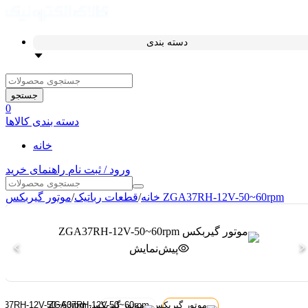
دسته بندی
جستجو
0
دسته بندی کالاها
خانه
ورود / ثبت نام
راهنمای خرید
موتور گیربکس ZGA37RH-12V-50~60rpm
خانه
/
قطعات رباتیک
/
پیش‌نمایش