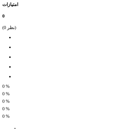
سرعت واقعی
امتیازات
40
0
سرعت اسمی
نظر)
0
(
50 , 60
گشتاور kg.cm
15.27
جریان مصرفی
0.674A
طول گیربکس
0
%
26.5
0
%
0
%
قطر موتور
0
%
37 میلی متر
0
%
طول شفت