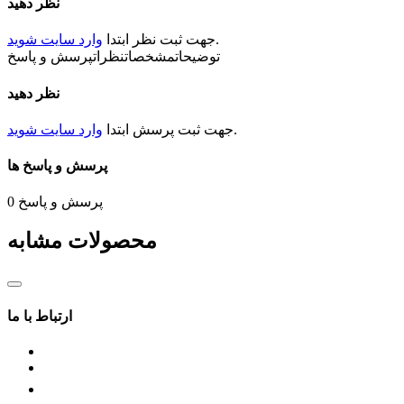
نظر دهید
15 میلی متر
.
جهت ثبت
نظر
ابتدا
وارد سایت شوید
قطر شفت
توضیحات
مشخصات
نظرات
پرسش و پاسخ
5.5میلی متر
نظر دهید
جهت چرخش
.
جهت ثبت
پرسش
ابتدا
وارد سایت شوید
CW/CCW
پرسش و پاسخ ها
نوع فلنچ
دایره ای
پرسش و پاسخ
0
شرایط کاری
محصولات مشابه
IP20
ارتباط با ما