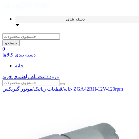
دسته بندی
جستجو
0
دسته بندی کالاها
خانه
ورود / ثبت نام
راهنمای خرید
موتور گیربکس ZGA42RH-12V-120rpm
خانه
/
قطعات رباتیک
/