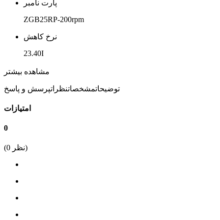
پارت نامبر
ZGB25RP-200rpm
نرخ کاهش
23.40I
ولتاژ کاری
مشاهده بیشتر
12 ولت
توضیحات
مشخصات
نظرات
پرسش و پاسخ
سرعت واقعی
امتیازات
147
0
سرعت اسمی
نظر)
0
(
200
گشتاور kg.cm
0.4
جریان مصرفی