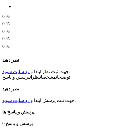
0.219A
طول گیربکس
0
%
19
0
%
0
%
قطر موتور
0
%
25 میلی متر
0
%
طول شفت
نظر دهید
12 میلی متر
.
جهت ثبت
نظر
ابتدا
وارد سایت شوید
قطر شفت
توضیحات
مشخصات
نظرات
پرسش و پاسخ
3.5میلی متر
نظر دهید
جهت چرخش
.
جهت ثبت
پرسش
ابتدا
وارد سایت شوید
CW/CCW
پرسش و پاسخ ها
نوع فلنچ
دایره ای
پرسش و پاسخ
0