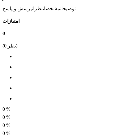
182 گرم
توضیحات
مشخصات
نظرات
پرسش و پاسخ
ابعاد
امتیازات
220 میلی متر
0
توان
نظر)
0
(
50 وات
ولتاژ ورودی
220 ولت
برند
BEST
قابلیت تعویض نوک
0
%
<i class="fa fa-times-circle"></i>
0
%
0
%
کاربرد
0
%
لحیم قطعات الکترونیک