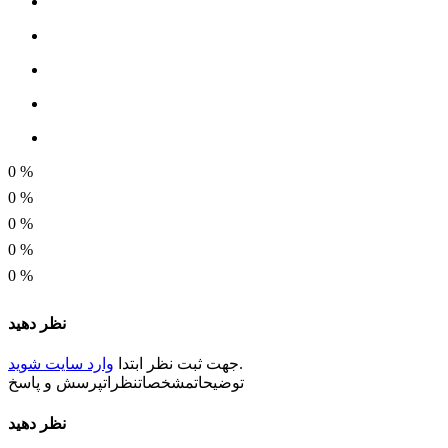
خاصیت مغناطیسی
<i class="fa fa-times-circle"></i>
کاربرد
برداشتن آی سی از روی مدار - حالت دادن به سیم ها -
جایگذاری قطعات بسیار کوچک الکترونیکی SMD
0
%
توضیحات
0
%
دارای خاصیت ضد الکتریسیته ساکن
0
%
0
%
0
%
نظر دهید
.
جهت ثبت
نظر
ابتدا
وارد سایت شوید
توضیحات
مشخصات
نظرات
پرسش و پاسخ
نظر دهید