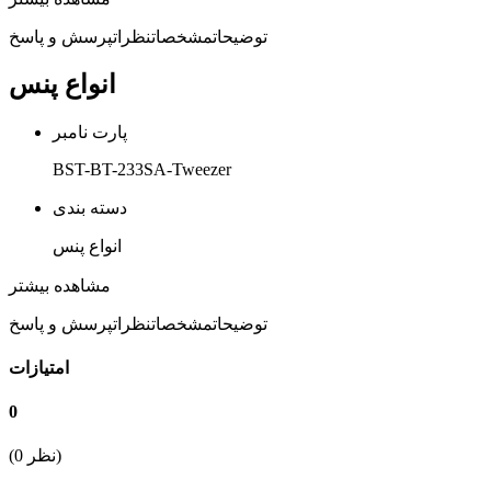
توضیحات
مشخصات
نظرات
پرسش و پاسخ
انواع پنس
پارت نامبر
BST-BT-233SA-Tweezer
دسته بندی
انواع پنس
جنس
مشاهده بیشتر
فولاد ضد زنگ و پوشش ضد استاتیک
توضیحات
مشخصات
نظرات
پرسش و پاسخ
ابعاد
امتیازات
طول 123 میلی متر
0
وزن (گرم)
نظر)
0
(
26.6 گرم