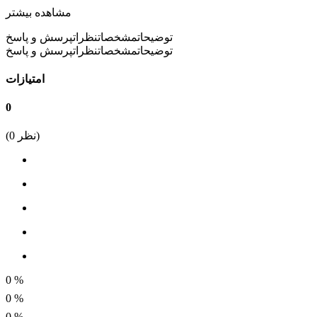
مشاهده بیشتر
برای مثال این کانکتور های روبردی به مدل های 2*3(ویژه کابل فلت 6
رشته ای) تا 2*25 (کابل 25 رشته ای) تقسیم می شوند.
توضیحات
مشخصات
نظرات
پرسش و پاسخ
توضیحات
مشخصات
نظرات
پرسش و پاسخ
فاصله پین های IDC مطابق شمای فنی این محصول برابر با 2.54
میلی متر می باشد.
امتیازات
0
نظر)
0
(
0
%
0
%
0
%