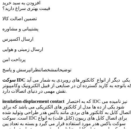
افزودن به سبد خرید
قیمت بهتری سراغ دارید؟
تضمین اصالت کالا
پشتیبانی و مشاوره
ارسال اکسپرس
ارسال زمینی و هوایی
پرداخت امن
توضیحات
مشخصات
نظرات
پرسش و پاسخ
یکی دیگر از انواع کانکتور های روبردی به شمار می آید
سوکت IDC
ه باتوجه به کاربد گسترده آن در صنایعی از قبیل الکترونیک وکامپیوتر
نقش مهمی در دنیای اتصالات دارد.
که به اختصار IDC نیز نامیده می
insulation-displacement contact
شود یکی از ده ها مدل از کانکتور های الکتریکی می باشد که برای
اتصال کابل به کانکتور های بردی مانند باکس هدر طراحی وتولید شده
است. سوکت IDC برای اتصال کابل های ریبون (کابل فلت) به انواع
سوکت باکس هدر مورد استفاده قرار می گیرد و بسته به تعداد پین
هایی که دارد می توان کابل متناظر را به قسمت مرتبط متصل نمود.