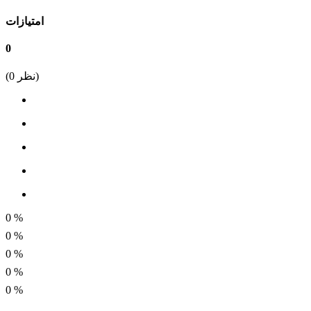
تعداد پین
امتیازات
24
0
فاصله پین
نظر)
0
(
4.2 میلی متر
ولتاژ
250 ولت
جریان
5 آمپر
0
%
0
%
0
%
0
%
0
%