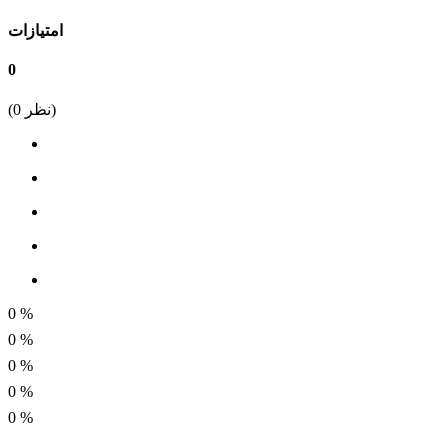
تعداد پین
امتیازات
4
0
فاصله پین
نظر)
0
(
4.2 میلی متر
ولتاژ
250 ولت
جریان
5 آمپر
0
%
0
%
0
%
0
%
0
%