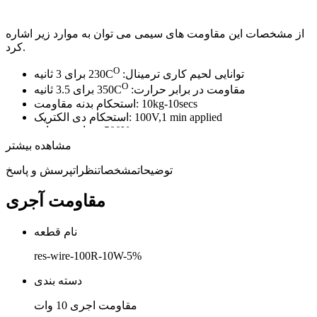
از مشخصات این مقاومت های سیمی می توان به موارد زیر اشاره
کرد.
O
توانایی لحیم کاری ترمینال:
C
230 برای 3 ثانیه
O
مقاومت در برابر حرارت:
C
350 برای 3.5 ثانیه
10kg-10secs
استحکام بدنه مقاومت:
100V,1 min applied
استحکام دی الکتریک:
500V megger
مقاومت عایق:
مشخصه بار: میزان ولتاژ- 30 دقیقه
مشاهده بیشتر
کوتاه ترین زمان بار: 2.5 از
RCWV
برای 5 ثانیه
توضیحات
مشخصات
نظرات
پرسش و پاسخ
دما مقاومت: 155+ ~30- درجه سانتی گراد
چرخه طول عمر:
at rated power 1.5 hrs on 0.5hrs off for
O
مقاومت آجری
70
C
1000hrs
O
O
دما چرخش:
C
85
+
C/
30- برای 5 دور چرخش
نام قطعه
res-wire-100R-10W-5%
دسته بندی
مقاومت اجری 10 وات