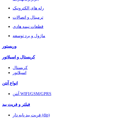
رله های الکترونیک
ترمینال و اتصالات
قطعات نیمه هادی
ماژول و برد توسعه
وریستور
کریستال و اسیلاتور
کریستال
اسیلاتور
انواع آنتن
آنتن WIFI/GSM/GPRS
فیلتر و فریت بید
فریت بید پایه دار (dip)