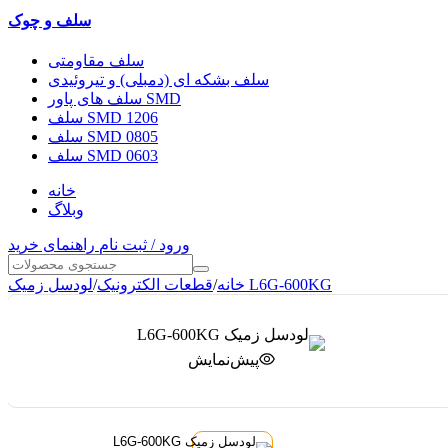
سلف و چوک
سلف مقاومتی
سلف بشکه ای (دمبلی) و تیروئیدی
سلف های پاور SMD
سلف SMD 1206
سلف SMD 0805
سلف SMD 0603
خانه
وبلاگ
ورود / ثبت نام
راهنمای خرید
لودسل زمیک L6G-600KG
خانه
/
قطعات الکترونیک
/
پیش‌نمایش