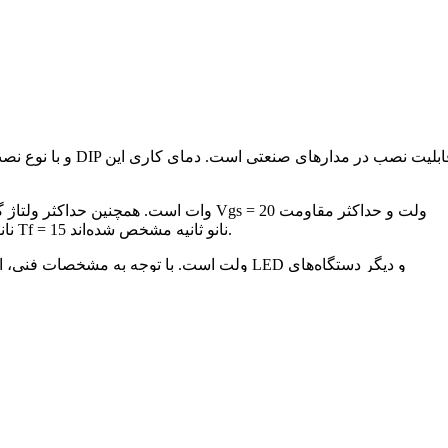
rdsON = 0.018 اهم می‌باشد. زمان‌های تنش و استراحت نیز به ترتیب با مقادیر td(ON) = 16 نانو ثانیه، td(OFF) = 36 نانو ثانیه، Tr = 8 نانو ثانیه و Tf = 15 نانو ثانیه مشخص شده‌اند.