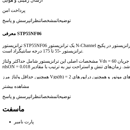
ارسال زمینی و هوایی
پرداخت امن
توضیحات
مشخصات
نظرات
پرسش و پاسخ
معرفی STP55NF06
ترانزیستور STP55NF06 یک ترانزیستور N-Channel با ولتاژ 60 ولت، جریان 50 آمپر و توان 110 وات است. این ترانزیستور در پکیج TO-220 و با نوع نصب DIP قابلیت نصب در مدارهای صنعتی است. دمای کاری این
ترانزیستور -55 تا 175 درجه سانتیگراد است.
مشخصات اصلی این ترانزیستور شامل حداکثر ولتاژ Vds = 60 ولت، حداکثر جریان Id = 50 آمپر و حداکثر توان مصرفی P = 110 وات است. همچنین حداکثر ولتاژ گیت-سورس Vgs = 20 ولت و حداکثر مقاومت
همچنین حداقل ولتاژ مرز Vgs(th) = 2 ولت است. با توجه به مشخصات فنی، این ترانزیستور می‌تواند در مدارهای قدرت، سوئیچینگ و همچنین درایورهای موتور و همچنین درایورهای LED و دیگر دستگاه‌های
الکترونیکی مورد استفاده قرار گیرد.
مشاهده بیشتر
توضیحات
مشخصات
نظرات
پرسش و پاسخ
ماسفت
پارت نامبر