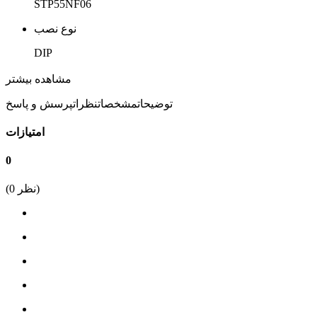
STP55NF06
نوع نصب
DIP
نوع ترانزیستور
مشاهده بیشتر
N-Channel
توضیحات
مشخصات
نظرات
پرسش و پاسخ
حداکثر Id
امتیازات
50A
0
حداکثر vds
نظر)
0
(
60V
پکیج
TO-220
RDSON (اهم)
0.018